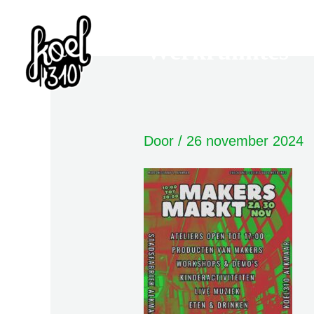
Ga
naar
Werkruimtes
de
inhoud
Door
/
26 november 2024