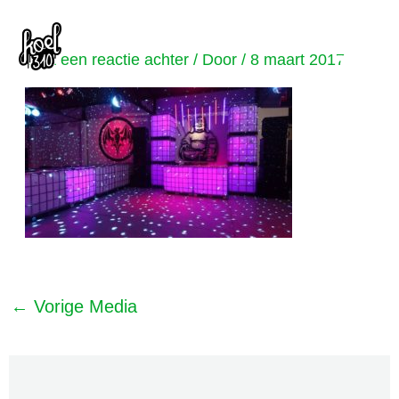
Ga
Bericht
Main
naar
navigatie
Laat een reactie achter
/ Door
/
8 maart 2017
Men
de
inhoud
←
Vorige Media