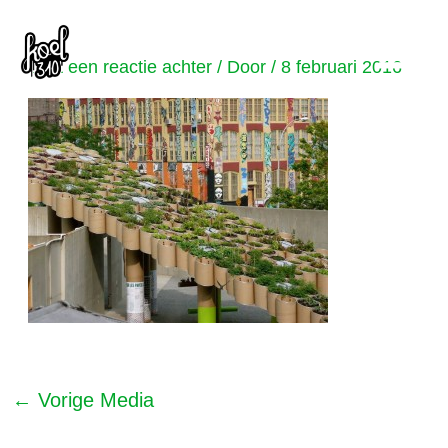
Ga
Bericht
Main
naar
navigatie
Laat een reactie achter
/ Door
/
8 februari 2016
Men
de
inhoud
←
Vorige Media